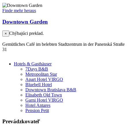
Finde mehr heraus
Downtown Garden
Chýbajúci preklad.
×
Gemütliches Café im belebten Stadtzentrum in der Panenská Straße
31
Hotels & Gasthäuser
7Days B&B
Metropolitan Star
Apart Hotel VIRGO
Bluebell Hotel
Downtown Bratislava B&B
Elisabeth Old Town
Garni Hotel VIRGO
Hotel Antares
Pension Petit
Prevádzkovateľ