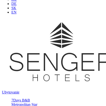
DE
SK
EN
Ubytovanie
7Days B&B
Metropolitan Star