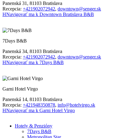
Panenská 31, 81103 Bratislava
Recepcia:
+421902072942
,
downtown@senger.sk
H
Navigovať ma k Downtown Bratislava B&B
7Days B&B
Panenská 34, 81103 Bratislava
Recepcia:
+421902072942
,
downtown@senger.sk
H
Navigovať ma k 7Days B&B
Garni Hotel Virgo
Panenská 14, 81103 Bratislava
Recepcia:
+421948350878
,
info@hotelvirgo.sk
H
Navigovať ma k Garni Hotel Virgo
Hotely & Penzióny
7Days B&B
Metropolitan Star