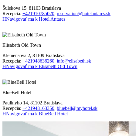
Šulekova 15, 81103 Bratislava
Recepcia:
+421910785020
,
reservation@hotelantares.sk
H
Navigovať ma k Hotel Antares
Elisabeth Old Town
Klemensova 2, 81109 Bratislava
Recepcia:
+421948636260
,
info@elisabeth.sk
H
Navigovať ma k Elisabeth Old Town
BlueBell Hotel
Paulinyho 14, 81102 Bratislava
Recepcia:
+421948163350
,
bluebell@myhotel.sk
H
Navigovať ma k BlueBell Hotel