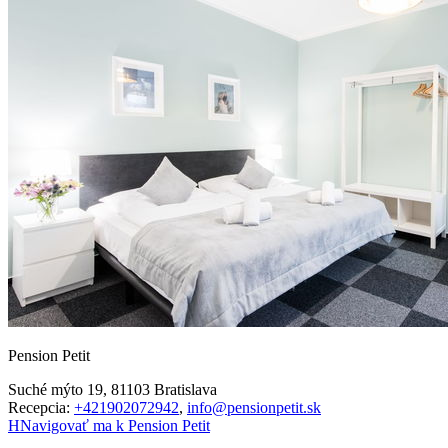
Pension Petit
Suché mýto 19, 81103 Bratislava
Recepcia:
+421902072942
,
info@pensionpetit.sk
H
Navigovať ma k Pension Petit