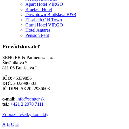
Apart Hotel VIRGO
Bluebell Hotel
Downtown Bratislava B&B
Elisabeth Old Town
Garni Hotel VIRGO
Hotel Antares
Pension Petit
Prevádzkovateľ
SENGER & Partners s. r. o.
Štefánikova 5
811 06 Bratislava I
IČO
: 45339856
DIČ
: 2022986603
IČ DPH
: SK2022986603
e-mail
:
info@senger.sk
tel.
:
+421 2 2070 7111
Zobraziť všetky kontakty
A
B
C
D