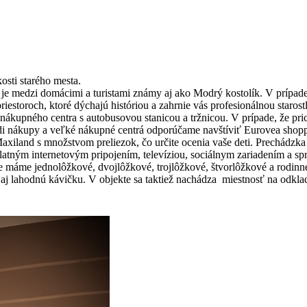
osti starého mesta.
rý je medzi domácimi a turistami známy aj ako Modrý kostolík. V prípad
iestoroch, ktoré dýchajú históriou a zahrnie vás profesionálnou starost
ákupného centra s autobusovou stanicou a tržnicou. V prípade, že pri
radi nákupy a veľké nákupné centrá odporúčame navštíviť Eurovea shop
Maxiland s množstvom preliezok, čo určite ocenia vaše deti. Prechádz
latným internetovým pripojením, televíziou, sociálnym zariadením a sp
e máme jednolôžkové, dvojlôžkové, trojlôžkové, štvorlôžkové a rodinn
 aj lahodnú kávičku. V objekte sa taktiež nachádza miestnosť na odkla