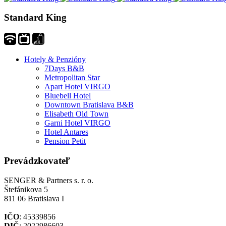
Standard King
Hotely & Penzióny
7Days B&B
Metropolitan Star
Apart Hotel VIRGO
Bluebell Hotel
Downtown Bratislava B&B
Elisabeth Old Town
Garni Hotel VIRGO
Hotel Antares
Pension Petit
Prevádzkovateľ
SENGER & Partners s. r. o.
Štefánikova 5
811 06 Bratislava I
IČO
: 45339856
DIČ
: 2022986603