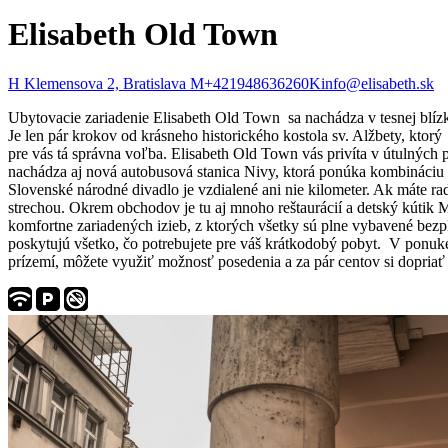
Elisabeth Old Town
H
Klemensova 2, Bratislava
M
+421948636260
K
info@elisabeth.sk
Ubytovacie zariadenie Elisabeth Old Town sa nachádza v tesnej blízk
Je len pár krokov od krásneho historického kostola sv. Alžbety, kto
pre vás tá správna voľba. Elisabeth Old Town vás privíta v útulných pr
nachádza aj nová autobusová stanica Nivy, ktorá ponúka kombináciu n
Slovenské národné divadlo je vzdialené ani nie kilometer. Ak máte 
strechou. Okrem obchodov je tu aj mnoho reštaurácií a detský kútik 
komfortne zariadených izieb, z ktorých všetky sú plne vybavené bezp
poskytujú všetko, čo potrebujete pre váš krátkodobý pobyt. V ponuk
prízemí, môžete využiť možnosť posedenia a za pár centov si dopriať