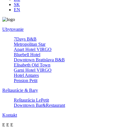
SK
EN
Ubytovanie
7Days B&B
Metropolitan Star
Apart Hotel VIRGO
Bluebell Hotel
Downtown Bratislava B&B
Elisabeth Old Town
Garni Hotel VIRGO
Hotel Antares
Pension Petit
Reštaurácie & Bary
Reštaurácia LePetit
Downtown Bar&Restaurant
Kontakt
E
E
E