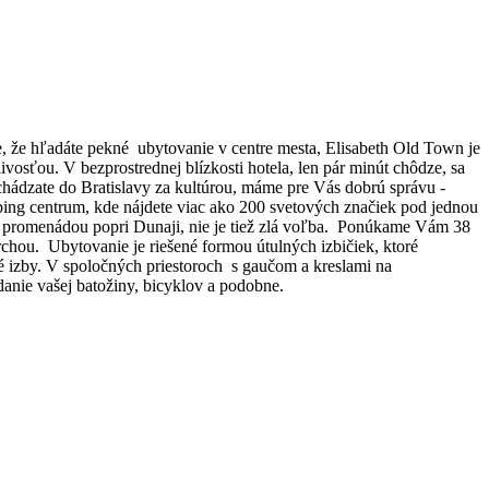
e, že hľadáte pekné ubytovanie v centre mesta, Elisabeth Old Town je
livosťou. V bezprostrednej blízkosti hotela, len pár minút chôdze, sa
chádzate do Bratislavy za kultúrou, máme pre Vás dobrú správu -
ping centrum, kde nájdete viac ako 200 svetových značiek pod jednou
ka promenádou popri Dunaji, nie je tiež zlá voľba. Ponúkame Vám 38
rchou. Ubytovanie je riešené formou útulných izbičiek, ktoré
é izby. V spoločných priestoroch s gaučom a kreslami na
danie vašej batožiny, bicyklov a podobne.